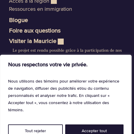
Accès à la région
Ressources en immigration
Blogue
Foire aux questions
Visiter la Mauricie
Le projet est rendu possible grâce à la participation de nos
précieux partenaires. Un immense merci à tous.
Nous respectons votre vie privée.
Nous utilisons des témoins pour améliorer votre expérience
de navigation, diffuser des publicités et/ou du contenu
personnalisés et analyser notre trafic. En cliquant sur «
Accepter tout », vous consentez à notre utilisation des
Crédits photos et vidéos
témoins.
Politique de confidentialité
© La Mauricie, 2024. Tous droits réservés.
Tout rejeter
Accepter tout
Réalisation —
Absolu